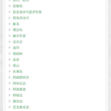
苏州、杭州
苏黎世
蔚蓝海岸与普罗旺斯
西海岸冰川
象岛
费沙岛
赫尔辛基
达尔文
迪拜
都柏林
金奈
釜山
长滩岛
阿姆斯特丹
阿布扎比
阿德莱德
阿格拉
雅加达
雷克雅未克