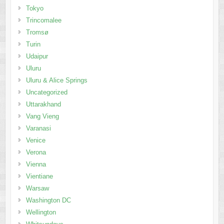
Tokyo
Trincomalee
Tromsø
Turin
Udaipur
Uluru
Uluru & Alice Springs
Uncategorized
Uttarakhand
Vang Vieng
Varanasi
Venice
Verona
Vienna
Vientiane
Warsaw
Washington DC
Wellington