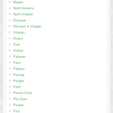
Niigata
North America
North Iceland
Okinawa
Okinawa & Ishigaki
Orlando
Osaka
Oslo
Oxford
Palawan
Paris
Pattaya
Penang
Penghu
Perth
Phnom Penh
Phu Quoc
Phuket
Pisa