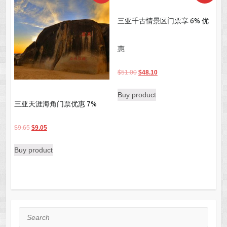
三亚千古情景区门票享 6% 优
惠
Original
Current
$
51.00
$
48.10
price
price
Buy product
was:
is:
三亚天涯海角门票优惠 7%
$51.00.
$48.10.
Original
Current
$
9.65
$
9.05
price
price
Buy product
was:
is:
$9.65.
$9.05.
Search