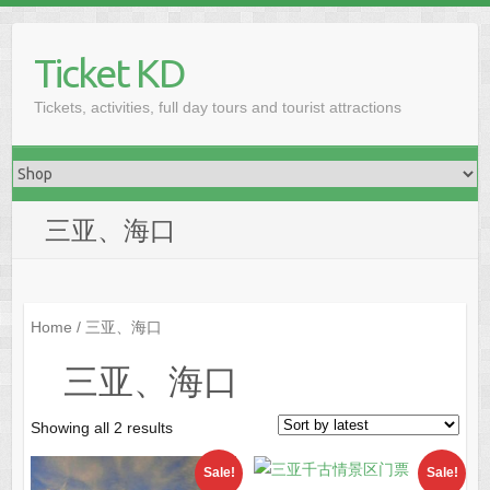
Skip
to
Ticket KD
content
Tickets, activities, full day tours and tourist attractions
三亚、海口
Home
/ 三亚、海口
三亚、海口
Sorted
Showing all 2 results
by
Sale!
Sale!
latest