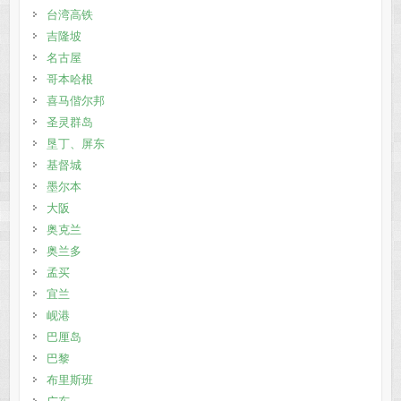
台湾高铁
吉隆坡
名古屋
哥本哈根
喜马偕尔邦
圣灵群岛
垦丁、屏东
基督城
墨尔本
大阪
奥克兰
奥兰多
孟买
宜兰
岘港
巴厘岛
巴黎
布里斯班