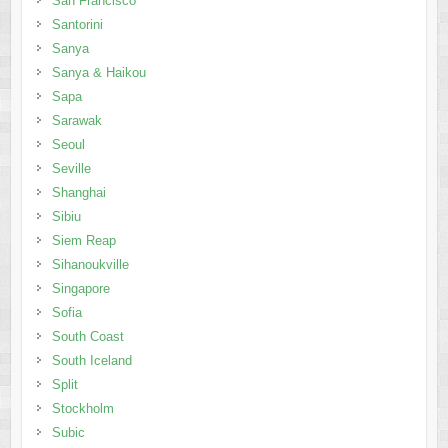
San Francisco
Santorini
Sanya
Sanya & Haikou
Sapa
Sarawak
Seoul
Seville
Shanghai
Sibiu
Siem Reap
Sihanoukville
Singapore
Sofia
South Coast
South Iceland
Split
Stockholm
Subic