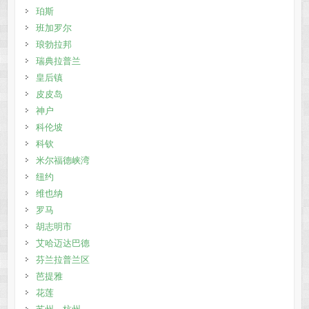
珀斯
班加罗尔
琅勃拉邦
瑞典拉普兰
皇后镇
皮皮岛
神户
科伦坡
科钦
米尔福德峡湾
纽约
维也纳
罗马
胡志明市
艾哈迈达巴德
芬兰拉普兰区
芭提雅
花莲