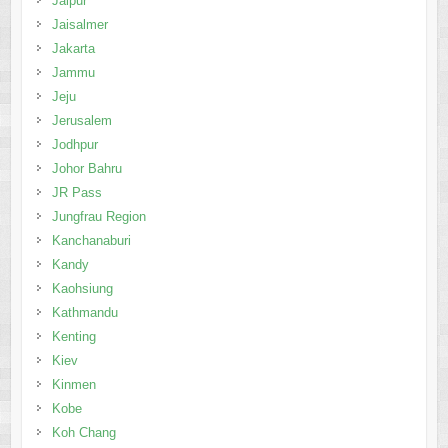
Jaipur
Jaisalmer
Jakarta
Jammu
Jeju
Jerusalem
Jodhpur
Johor Bahru
JR Pass
Jungfrau Region
Kanchanaburi
Kandy
Kaohsiung
Kathmandu
Kenting
Kiev
Kinmen
Kobe
Koh Chang