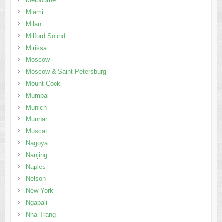
Melbourne
Miami
Milan
Milford Sound
Mirissa
Moscow
Moscow & Saint Petersburg
Mount Cook
Mumbai
Munich
Munnar
Muscat
Nagoya
Nanjing
Naples
Nelson
New York
Ngapali
Nha Trang