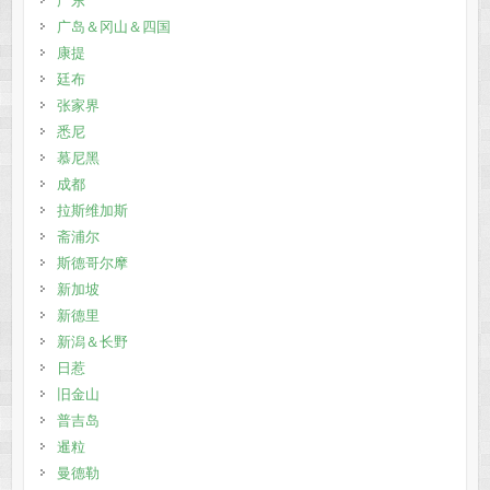
广东
广岛＆冈山＆四国
康提
廷布
张家界
悉尼
慕尼黑
成都
拉斯维加斯
斋浦尔
斯德哥尔摩
新加坡
新德里
新潟＆长野
日惹
旧金山
普吉岛
暹粒
曼德勒