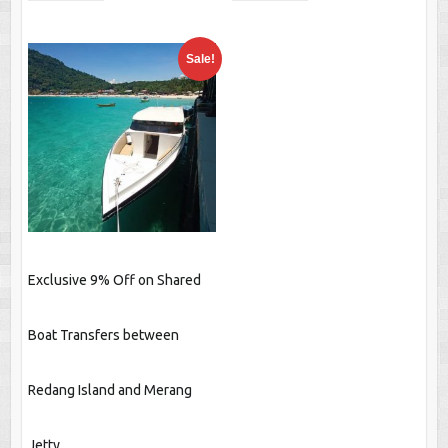
$28.70.
$26.35.
$13.15.
$12.00.
Sale!
Exclusive 9% Off on Shared
Boat Transfers between
Redang Island and Merang
Jetty