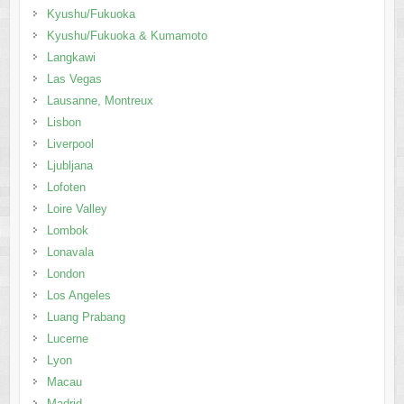
Kyushu/Fukuoka
Kyushu/Fukuoka & Kumamoto
Langkawi
Las Vegas
Lausanne, Montreux
Lisbon
Liverpool
Ljubljana
Lofoten
Loire Valley
Lombok
Lonavala
London
Los Angeles
Luang Prabang
Lucerne
Lyon
Macau
Madrid