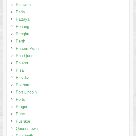
Palawan
Paris
Pattaya
Penang
Penghu
Perth
Phnom Penh
Phu Quoc
Phuket
Pisa
Plovdiv
Pokhara
Port Lincoln
Porto
Prague
Pune
Pushkar
Queenstown
Reykjavik