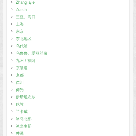
Zhangjiajie
Zurich
三亚、海口
上海
东京
东北地区
乌代浦
乌鲁鲁、爱丽丝泉
九州 / 福冈
京畿道
京都
仁川
仰光
伊斯坦布尔
伦敦
兰卡威
冰岛北部
冰岛南部
冲绳