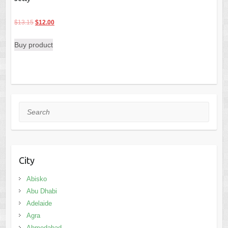
Original
Current
$
13.15
$
12.00
price
price
Buy product
was:
is:
$13.15.
$12.00.
Search
City
Abisko
Abu Dhabi
Adelaide
Agra
Ahmedabad