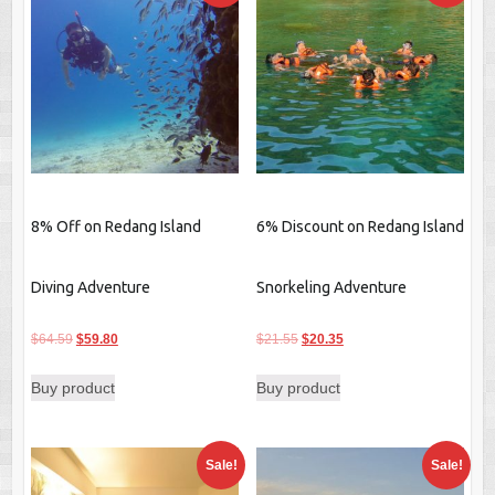
8% Off on Redang Island
6% Discount on Redang Island
Diving Adventure
Snorkeling Adventure
Original
Current
Original
Current
$
64.59
$
59.80
$
21.55
$
20.35
price
price
price
price
Buy product
Buy product
was:
is:
was:
is:
$64.59.
$59.80.
$21.55.
$20.35.
Sale!
Sale!