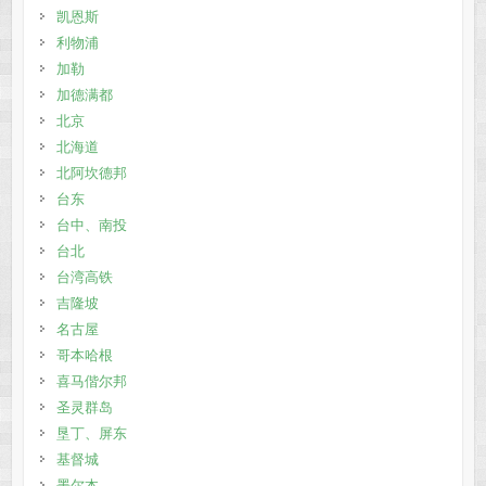
凯恩斯
利物浦
加勒
加德满都
北京
北海道
北阿坎德邦
台东
台中、南投
台北
台湾高铁
吉隆坡
名古屋
哥本哈根
喜马偕尔邦
圣灵群岛
垦丁、屏东
基督城
墨尔本