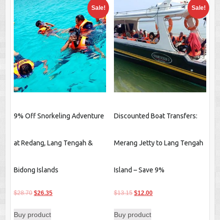
Sale!
Sale!
9% Off Snorkeling Adventure
Discounted Boat Transfers:
at Redang, Lang Tengah &
Merang Jetty to Lang Tengah
Bidong Islands
Island – Save 9%
Original
Current
Original
Current
$
28.70
$
26.35
$
13.15
$
12.00
price
price
price
price
Buy product
Buy product
was:
is:
was:
is: