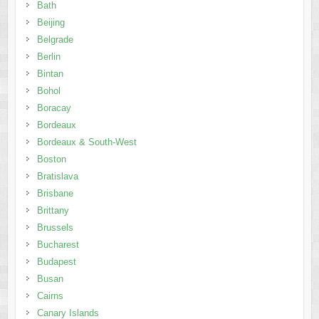
Bath
Beijing
Belgrade
Berlin
Bintan
Bohol
Boracay
Bordeaux
Bordeaux & South-West
Boston
Bratislava
Brisbane
Brittany
Brussels
Bucharest
Budapest
Busan
Cairns
Canary Islands