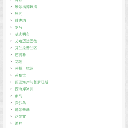
米尔福德峡湾
纽约
维也纳
罗马
胡志明市
艾哈迈达巴德
芬兰拉普兰区
芭提雅
花莲
苏州、杭州
苏黎世
蔚蓝海岸与普罗旺斯
西海岸冰川
象岛
费沙岛
赫尔辛基
达尔文
迪拜