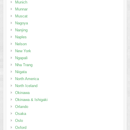
Munich
Munnar
Muscat
Nagoya
Nanjing
Naples
Nelson
New York
Ngapali
Nha Trang
Niigata
North America
North Iceland
Okinawa
Okinawa & Ishigaki
Orlando
Osaka
Oslo
Oxford