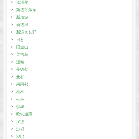
斋浦尔
斯德哥尔摩
新加坡
新德里
新潟＆长野
日惹
旧金山
普吉岛
暹粒
曼德勒
曼谷
果阿邦
柏林
桂林
槟城
欧铁通票
汉堡
沙坝
沙巴