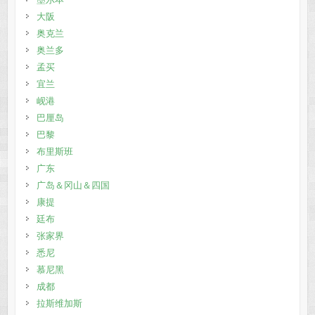
大阪
奥克兰
奥兰多
孟买
宜兰
岘港
巴厘岛
巴黎
布里斯班
广东
广岛＆冈山＆四国
康提
廷布
张家界
悉尼
慕尼黑
成都
拉斯维加斯