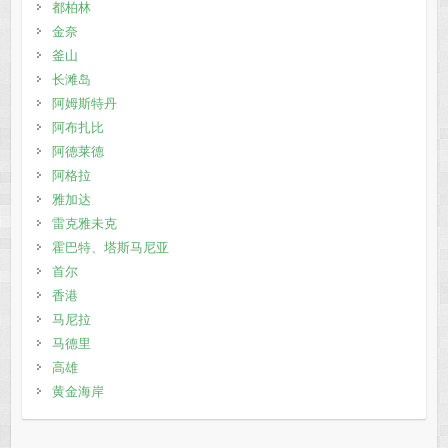
都柏林
金奈
釜山
长滩岛
阿姆斯特丹
阿布扎比
阿德莱德
阿格拉
雅加达
雷克雅未克
霍巴特、塔斯马尼亚
首尔
香港
马尼拉
马德里
高雄
黄金海岸