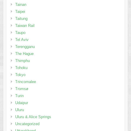
Tainan
Taipei
Taitung
Taiwan Rail
Taupo
Tel Aviv
Terengganu
The Hague
Thimphu
Tohoku
Tokyo
Trincomalee
Tromsø
Turin
Udaipur
Uluru
Uluru & Alice Springs
Uncategorized
Uttarakhand