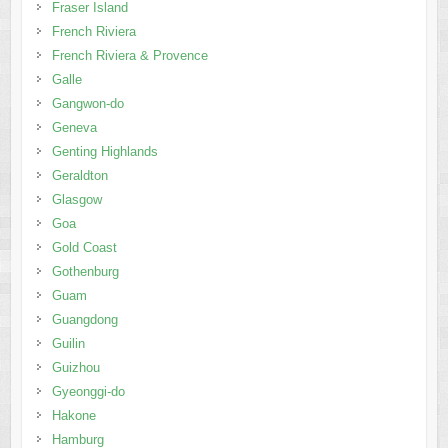
Fraser Island
French Riviera
French Riviera & Provence
Galle
Gangwon-do
Geneva
Genting Highlands
Geraldton
Glasgow
Goa
Gold Coast
Gothenburg
Guam
Guangdong
Guilin
Guizhou
Gyeonggi-do
Hakone
Hamburg