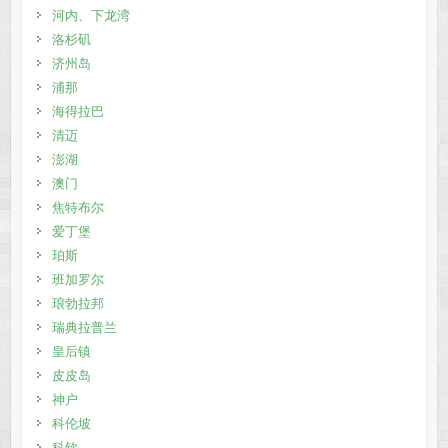
河内、下龙湾
洛杉矶
济州岛
浦那
海得拉巴
清迈
澎湖
澳门
焦特布尔
爱丁堡
珀斯
班加罗尔
琅勃拉邦
瑞典拉普兰
皇后镇
皮皮岛
神户
科伦坡
科钦