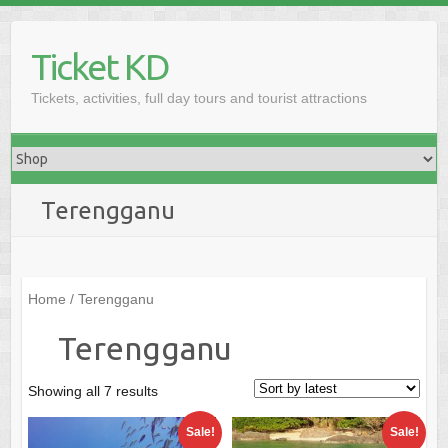
Skip
to
Ticket KD
content
Tickets, activities, full day tours and tourist attractions
Terengganu
Home
/ Terengganu
Terengganu
Sorted
Showing all 7 results
by
Sale!
Sale!
latest