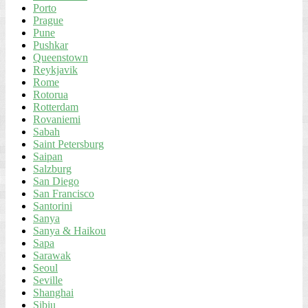
Porto
Prague
Pune
Pushkar
Queenstown
Reykjavik
Rome
Rotorua
Rotterdam
Rovaniemi
Sabah
Saint Petersburg
Saipan
Salzburg
San Diego
San Francisco
Santorini
Sanya
Sanya & Haikou
Sapa
Sarawak
Seoul
Seville
Shanghai
Sibiu