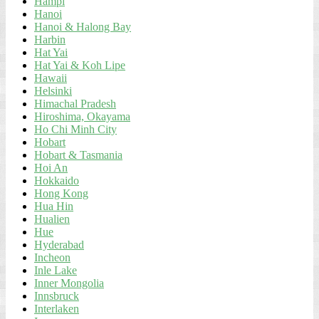
Hampi
Hanoi
Hanoi & Halong Bay
Harbin
Hat Yai
Hat Yai & Koh Lipe
Hawaii
Helsinki
Himachal Pradesh
Hiroshima, Okayama
Ho Chi Minh City
Hobart
Hobart & Tasmania
Hoi An
Hokkaido
Hong Kong
Hua Hin
Hualien
Hue
Hyderabad
Incheon
Inle Lake
Inner Mongolia
Innsbruck
Interlaken