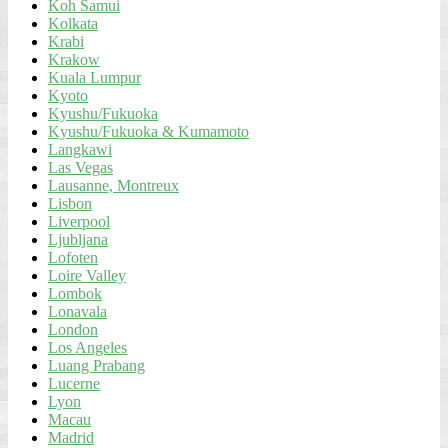
Koh Samui
Kolkata
Krabi
Krakow
Kuala Lumpur
Kyoto
Kyushu/Fukuoka
Kyushu/Fukuoka & Kumamoto
Langkawi
Las Vegas
Lausanne, Montreux
Lisbon
Liverpool
Ljubljana
Lofoten
Loire Valley
Lombok
Lonavala
London
Los Angeles
Luang Prabang
Lucerne
Lyon
Macau
Madrid