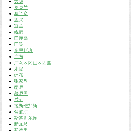
大阪
奥克兰
奥兰多
孟买
宜兰
岘港
巴厘岛
巴黎
布里斯班
广东
广岛＆冈山＆四国
康提
廷布
张家界
悉尼
慕尼黑
成都
拉斯维加斯
斋浦尔
斯德哥尔摩
新加坡
新德里