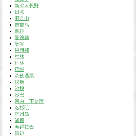
新潟＆长野
日惹
旧金山
普吉岛
暹粒
曼德勒
曼谷
果阿邦
柏林
桂林
槟城
欧铁通票
汉堡
沙坝
沙巴
河内、下龙湾
洛杉矶
济州岛
浦那
海得拉巴
清迈