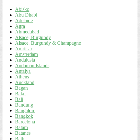
Abisko
Abu Dhabi
Adelaide
Agra
Ahmedabad
Alsace, Burgundy
Alsace, Burgundy & Champagne
Amritsar
Amsterdam
Andalusia
Andaman Islands
Antalya
Athens
Auckland
Bagan
Baku
Bali
Bandung
Bangalore
Bangkok
Barcelona
Batam
Batanes
Bath