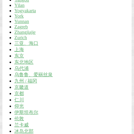
Yilan
Yogyakarta
York
Yunnan
Zagreb
Zhangjiajie
Zurich
三亚、海口
上海
东京
东北地区
乌代浦
乌鲁鲁、爱丽丝泉
九州 / 福冈
京畿道
京都
仁川
仰光
伊斯坦布尔
伦敦
兰卡威
冰岛北部