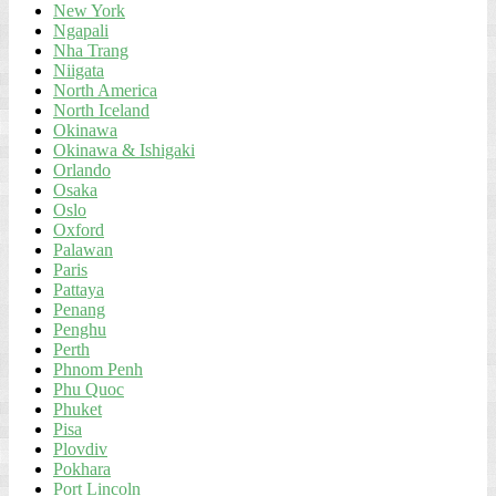
New York
Ngapali
Nha Trang
Niigata
North America
North Iceland
Okinawa
Okinawa & Ishigaki
Orlando
Osaka
Oslo
Oxford
Palawan
Paris
Pattaya
Penang
Penghu
Perth
Phnom Penh
Phu Quoc
Phuket
Pisa
Plovdiv
Pokhara
Port Lincoln