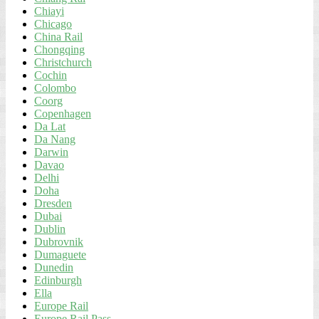
Chiayi
Chicago
China Rail
Chongqing
Christchurch
Cochin
Colombo
Coorg
Copenhagen
Da Lat
Da Nang
Darwin
Davao
Delhi
Doha
Dresden
Dubai
Dublin
Dubrovnik
Dumaguete
Dunedin
Edinburgh
Ella
Europe Rail
Europe Rail Pass