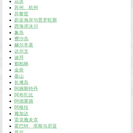
花莲
苏州、杭州
苏黎世
蔚蓝海岸与普罗旺斯
西海岸冰川
象岛
费沙岛
赫尔辛基
达尔文
迪拜
都柏林
金奈
釜山
长滩岛
阿姆斯特丹
阿布扎比
阿德莱德
阿格拉
雅加达
雷克雅未克
霍巴特、塔斯马尼亚
首尔