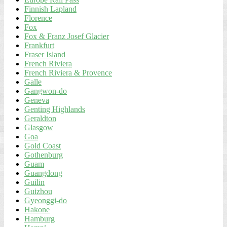
Finnish Lapland
Florence
Fox
Fox & Franz Josef Glacier
Frankfurt
Fraser Island
French Riviera
French Riviera & Provence
Galle
Gangwon-do
Geneva
Genting Highlands
Geraldton
Glasgow
Goa
Gold Coast
Gothenburg
Guam
Guangdong
Guilin
Guizhou
Gyeonggi-do
Hakone
Hamburg