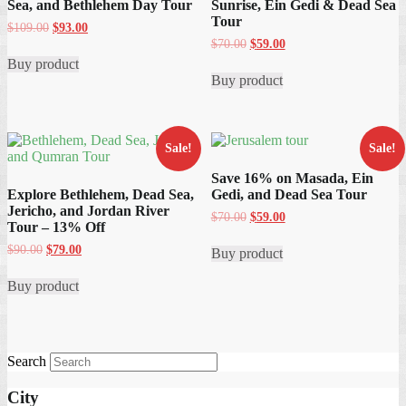
Sea, and Bethlehem Day Tour
Sunrise, Ein Gedi & Dead Sea
Tour
Original
Current
$
109.00
$
93.00
price
price
Original
Current
$
70.00
$
59.00
was:
is:
price
price
Buy product
$109.00.
$93.00.
was:
is:
Buy product
$70.00.
$59.00.
Sale!
Sale!
Save 16% on Masada, Ein
Explore Bethlehem, Dead Sea,
Gedi, and Dead Sea Tour
Jericho, and Jordan River
Original
Current
$
70.00
$
59.00
Tour – 13% Off
price
price
was:
is:
Original
Current
$
90.00
$
79.00
Buy product
$70.00.
$59.00.
price
price
was:
is:
Buy product
$90.00.
$79.00.
Search
City