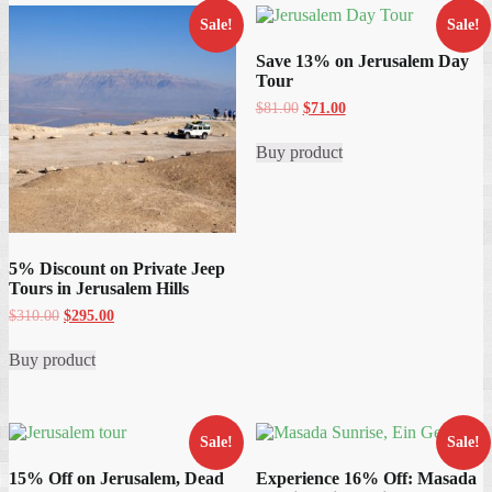
latest
Sale!
Sale!
Save 13% on Jerusalem Day
Tour
Original
Current
$
81.00
$
71.00
price
price
was:
is:
Buy product
$81.00.
$71.00.
5% Discount on Private Jeep
Tours in Jerusalem Hills
Original
Current
$
310.00
$
295.00
price
price
was:
is:
Buy product
$310.00.
$295.00.
Sale!
Sale!
15% Off on Jerusalem, Dead
Experience 16% Off: Masada