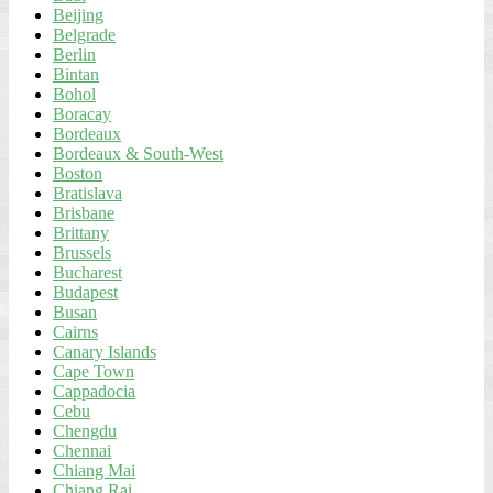
Beijing
Belgrade
Berlin
Bintan
Bohol
Boracay
Bordeaux
Bordeaux & South-West
Boston
Bratislava
Brisbane
Brittany
Brussels
Bucharest
Budapest
Busan
Cairns
Canary Islands
Cape Town
Cappadocia
Cebu
Chengdu
Chennai
Chiang Mai
Chiang Rai