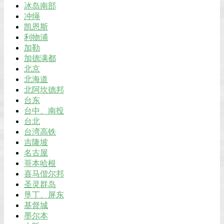
冰岛南部
冲绳
凯恩斯
利物浦
加勒
加德满都
北京
北海道
北阿坎德邦
台东
台中、南投
台北
台湾高铁
吉隆坡
名古屋
哥本哈根
喜马偕尔邦
圣灵群岛
垦丁、屏东
基督城
墨尔本