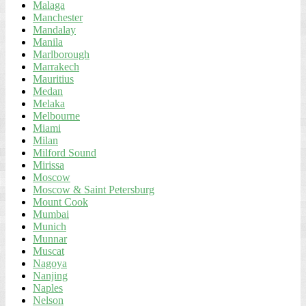
Malaga
Manchester
Mandalay
Manila
Marlborough
Marrakech
Mauritius
Medan
Melaka
Melbourne
Miami
Milan
Milford Sound
Mirissa
Moscow
Moscow & Saint Petersburg
Mount Cook
Mumbai
Munich
Munnar
Muscat
Nagoya
Nanjing
Naples
Nelson