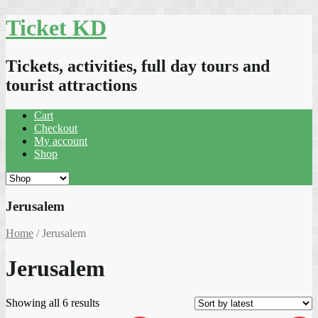
Skip
Ticket KD
to
content
Tickets, activities, full day tours and
tourist attractions
Cart
Checkout
My account
Shop
Jerusalem
Home
/ Jerusalem
Jerusalem
Sorted
Showing all 6 results
by