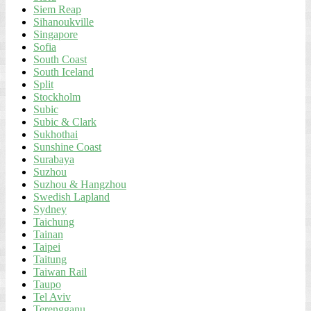
Siem Reap
Sihanoukville
Singapore
Sofia
South Coast
South Iceland
Split
Stockholm
Subic
Subic & Clark
Sukhothai
Sunshine Coast
Surabaya
Suzhou
Suzhou & Hangzhou
Swedish Lapland
Sydney
Taichung
Tainan
Taipei
Taitung
Taiwan Rail
Taupo
Tel Aviv
Terengganu