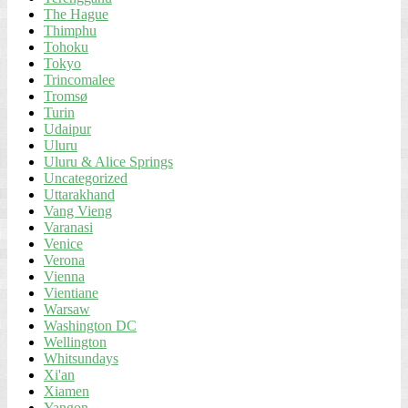
The Hague
Thimphu
Tohoku
Tokyo
Trincomalee
Tromsø
Turin
Udaipur
Uluru
Uluru & Alice Springs
Uncategorized
Uttarakhand
Vang Vieng
Varanasi
Venice
Verona
Vienna
Vientiane
Warsaw
Washington DC
Wellington
Whitsundays
Xi'an
Xiamen
Yangon