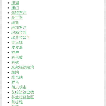
澎湖
澳门
焦特布尔
爱丁堡
珀斯
班加罗尔
琅勃拉邦
瑞典拉普兰
皇后镇
皮皮岛
神户
科伦坡
科钦
米尔福德峡湾
纽约
维也纳
罗马
胡志明市
艾哈迈达巴德
芬兰拉普兰区
芭提雅