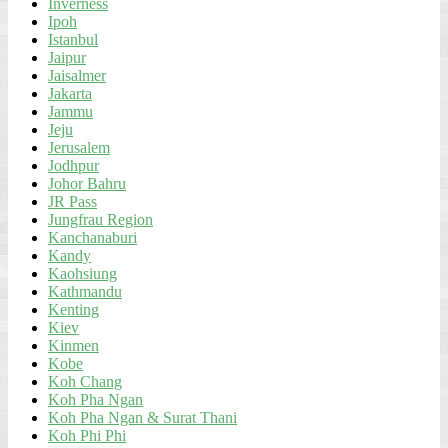
Inverness
Ipoh
Istanbul
Jaipur
Jaisalmer
Jakarta
Jammu
Jeju
Jerusalem
Jodhpur
Johor Bahru
JR Pass
Jungfrau Region
Kanchanaburi
Kandy
Kaohsiung
Kathmandu
Kenting
Kiev
Kinmen
Kobe
Koh Chang
Koh Pha Ngan
Koh Pha Ngan & Surat Thani
Koh Phi Phi