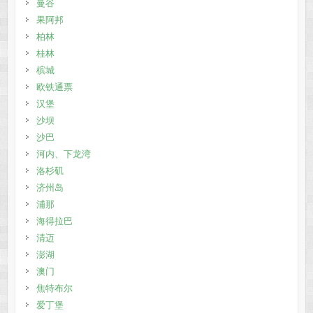
曼谷
果阿邦
柏林
桂林
槟城
欧铁通票
汉堡
沙坝
沙巴
河内、下龙湾
洛杉矶
济州岛
浦那
海得拉巴
清迈
澎湖
澳门
焦特布尔
爱丁堡