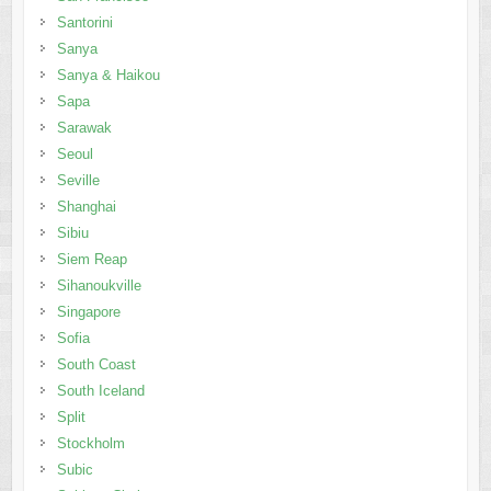
Santorini
Sanya
Sanya & Haikou
Sapa
Sarawak
Seoul
Seville
Shanghai
Sibiu
Siem Reap
Sihanoukville
Singapore
Sofia
South Coast
South Iceland
Split
Stockholm
Subic