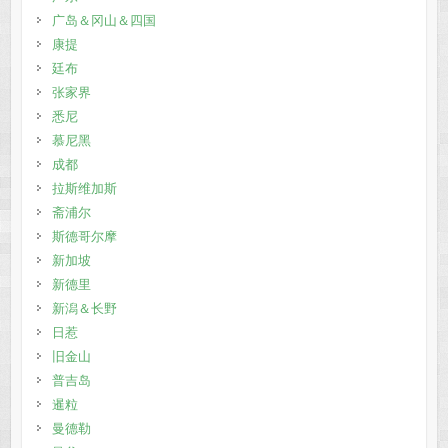
广岛＆冈山＆四国
康提
廷布
张家界
悉尼
慕尼黑
成都
拉斯维加斯
斋浦尔
斯德哥尔摩
新加坡
新德里
新潟＆长野
日惹
旧金山
普吉岛
暹粒
曼德勒