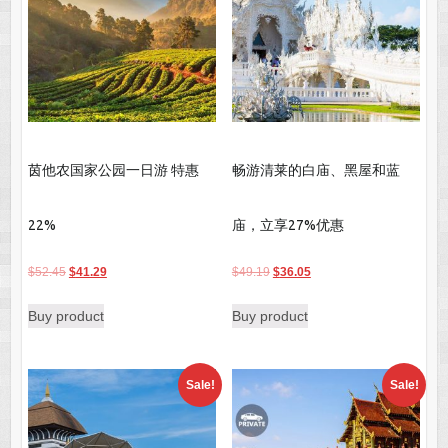
茵他农国家公园一日游 特惠
畅游清莱的白庙、黑屋和蓝
22%
庙，立享27%优惠
Original
Current
Original
Current
$
52.45
$
41.29
$
49.19
$
36.05
price
price
price
price
Buy product
Buy product
was:
is:
was:
is:
$52.45.
$41.29.
$49.19.
$36.05.
Sale!
Sale!