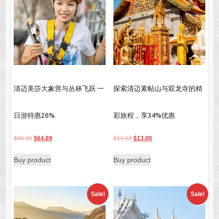
清迈美莎大象营与丛林飞跃 一
探索清迈素帖山与双龙寺的精
日游特惠26%
彩旅程，享34%优惠
Original
Current
Original
Current
$
86.85
$
64.89
$
19.69
$
13.00
price
price
price
price
Buy product
Buy product
was:
is:
was:
is:
$86.85.
$64.89.
$19.69.
$13.00.
Sale!
Sale!