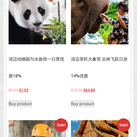
清迈动物园与水族馆一日票优
清迈美旺大象营 丛林飞跃日游
惠18%
14%优惠
Original
Current
Original
Current
$
9.19
$
7.55
$
75.39
$
64.89
price
price
price
price
Buy product
Buy product
was:
is:
was:
is:
$9.19.
$7.55.
$75.39.
$64.89.
Sale!
Sale!