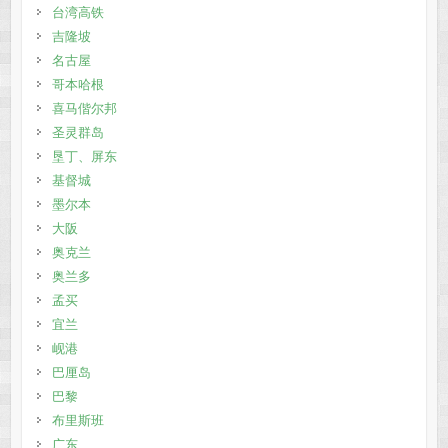
台湾高铁
吉隆坡
名古屋
哥本哈根
喜马偕尔邦
圣灵群岛
垦丁、屏东
基督城
墨尔本
大阪
奥克兰
奥兰多
孟买
宜兰
岘港
巴厘岛
巴黎
布里斯班
广东