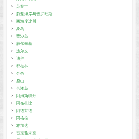
苏黎世
蔚蓝海岸与普罗旺斯
西海岸冰川
象岛
费沙岛
赫尔辛基
达尔文
迪拜
都柏林
金奈
釜山
长滩岛
阿姆斯特丹
阿布扎比
阿德莱德
阿格拉
雅加达
雷克雅未克