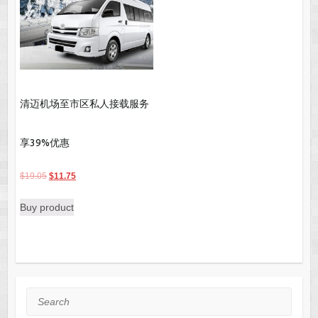
清迈机场至市区私人接载服务
享39%优惠
Original
Current
$
19.05
$
11.75
price
price
Buy product
was:
is:
$19.05.
$11.75.
Search