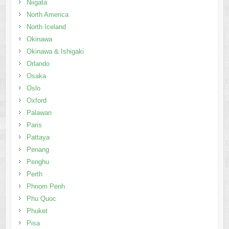
Niigata
North America
North Iceland
Okinawa
Okinawa & Ishigaki
Orlando
Osaka
Oslo
Oxford
Palawan
Paris
Pattaya
Penang
Penghu
Perth
Phnom Penh
Phu Quoc
Phuket
Pisa