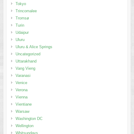
Tokyo
Trincomalee
Tromsø
Turin
Udaipur
Uluru
Uluru & Alice Springs
Uncategorized
Uttarakhand
Vang Vieng
Varanasi
Venice
Verona
Vienna
Vientiane
Warsaw
Washington DC
Wellington
Whitsundays