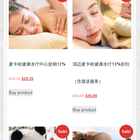
麦卡哈健康水疗中心促销12%
清迈麦卡哈健康水疗13%折扣
Original
Current
$
23.00
$
20.35
（含接送服务）
price
price
Buy product
was:
is:
Original
Current
$
45.89
$
40.00
$23.00.
$20.35.
price
price
Buy product
was:
is:
$45.89.
$40.00.
Sale!
Sale!