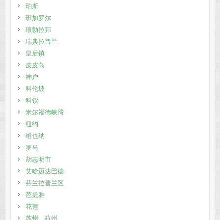
珀斯
班加罗尔
琅勃拉邦
瑞典拉普兰
皇后镇
皮皮岛
神户
科伦坡
科钦
米尔福德峡湾
纽约
维也纳
罗马
胡志明市
艾哈迈达巴德
芬兰拉普兰区
芭提雅
花莲
苏州、杭州