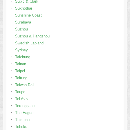
Subic & Clark
Sukhothai
Sunshine Coast
Surabaya
Suzhou
Suzhou & Hangzhou
Swedish Lapland
Sydney
Taichung
Tainan
Taipei
Taitung
Taiwan Rail
Taupo
Tel Aviv
Terengganu
The Hague
Thimphu
Tohoku