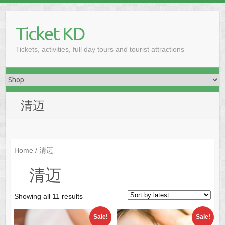
Skip
to
Ticket KD
content
Tickets, activities, full day tours and tourist attractions
清迈
Home
/ 清迈
清迈
Sorted
Showing all 11 results
by
Sale!
Sale!
latest