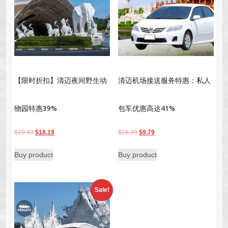
【限时折扣】清迈夜间野生动
清迈机场接送服务特惠：私人
物园特惠39%
包车优惠高达41%
Original
Current
Original
Current
$
29.49
$
18.19
$
16.39
$
9.79
price
price
price
price
Buy product
Buy product
was:
is:
was:
is:
$29.49.
$18.19.
$16.39.
$9.79.
Sale!